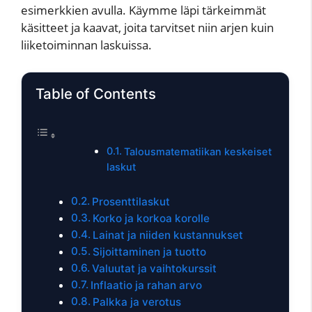
esimerkkien avulla. Käymme läpi tärkeimmät
käsitteet ja kaavat, joita tarvitset niin arjen kuin
liiketoiminnan laskuissa.
Table of Contents
Talousmatematiikan keskeiset
laskut
Prosenttilaskut
Korko ja korkoa korolle
Lainat ja niiden kustannukset
Sijoittaminen ja tuotto
Valuutat ja vaihtokurssit
Inflaatio ja rahan arvo
Palkka ja verotus