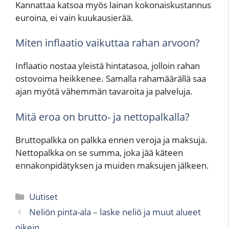
Kannattaa katsoa myös lainan kokonaiskustannus
euroina, ei vain kuukausierää.
Miten inflaatio vaikuttaa rahan arvoon?
Inflaatio nostaa yleistä hintatasoa, jolloin rahan
ostovoima heikkenee. Samalla rahamäärällä saa
ajan myötä vähemmän tavaroita ja palveluja.
Mitä eroa on brutto- ja nettopalkalla?
Bruttopalkka on palkka ennen veroja ja maksuja.
Nettopalkka on se summa, joka jää käteen
ennakonpidätyksen ja muiden maksujen jälkeen.
Kategoriat
Uutiset
Neliön pinta-ala – laske neliö ja muut alueet
oikein