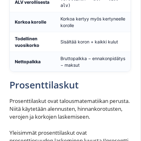
ALV verollisesta
alv)
Korkoa kertyy myös kertyneelle
Korkoa korolle
korolle
Todellinen
Sisältää koron + kaikki kulut
vuosikorko
Bruttopalkka − ennakonpidätys
Nettopalkka
− maksut
Prosenttilaskut
Prosenttilaskut ovat talousmatematiikan perusta.
Niitä käytetään alennusten, hinnankorotusten,
verojen ja korkojen laskemiseen.
Yleisimmät prosenttilaskut ovat
prosenttiosuuden laskeminen luvusta ((prosentti