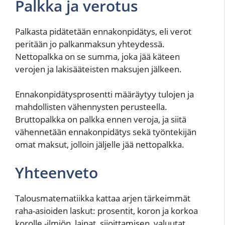
Palkka ja verotus
Palkasta pidätetään ennakonpidätys, eli verot
peritään jo palkanmaksun yhteydessä.
Nettopalkka on se summa, joka jää käteen
verojen ja lakisääteisten maksujen jälkeen.
Ennakonpidätysprosentti määräytyy tulojen ja
mahdollisten vähennysten perusteella.
Bruttopalkka on palkka ennen veroja, ja siitä
vähennetään ennakonpidätys sekä työntekijän
omat maksut, jolloin jäljelle jää nettopalkka.
Yhteenveto
Talousmatematiikka kattaa arjen tärkeimmät
raha-asioiden laskut: prosentit, koron ja korkoa
korolle -ilmiön, lainat, sijoittamisen, valuutat,