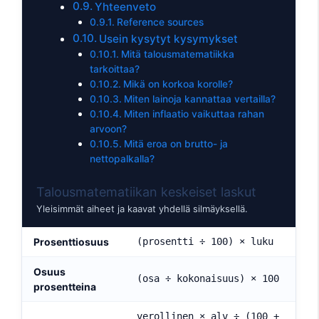
Yhteenveto
Reference sources
Usein kysytyt kysymykset
Mitä talousmatematiikka
tarkoittaa?
Mikä on korkoa korolle?
Miten lainoja kannattaa vertailla?
Miten inflaatio vaikuttaa rahan
arvoon?
Mitä eroa on brutto- ja
nettopalkalla?
Talousmatematiikan keskeiset laskut
Yleisimmät aiheet ja kaavat yhdellä silmäyksellä.
Prosenttiosuus
(prosentti ÷ 100) × luku
Osuus
(osa ÷ kokonaisuus) × 100
prosentteina
verollinen × alv ÷ (100 +