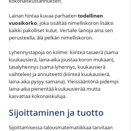
kokonaiskustannuksen.
Lainan hintaa kuvaa parhaiten
todellinen
vuosikorko
, joka sisältää nimelliskoron lisäksi
kaikki pakolliset kulut. Vertaile lainoja aina sen
perusteella, älä pelkän nimelliskoron.
Lyhennystapoja on kolme: kiinteä tasaerä (sama
kuukausierä, laina-aika joustaa koron mukaan),
tasalyhennys (sama lyhennys, kuukausierä
vaihtelee) ja annuiteetti (kiinteä kuukausierä,
laina-aika pysyy samana). Yleissääntönä pidempi
laina-aika pienentää kuukausierää mutta
kasvattaa kokonaiskuluja.
Sijoittaminen ja tuotto
Sijoittamisessa talousmatematiikkaa tarvitaan