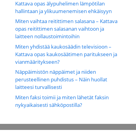
Kattava opas älypuhelimen lämpötilan
hallintaan ja ylikuumenemisen ehkäisyyn
Miten vaihtaa reitittimen salasana – Kattava
opas reitittimen salasanan vaihtoon ja
laitteen nollaustoimintoihin
Miten yhdistää kaukosäädin televisioon –
Kattava opas kaukosäätimen paritukseen ja
vianmääritykseen?
Näppäimistön näppäimet ja niiden
perusteellinen puhdistus – Näin huollat
laitteesi turvallisesti
Miten faksi toimii ja miten lähetät faksin
nykyaikaisesti sähköpostilla?