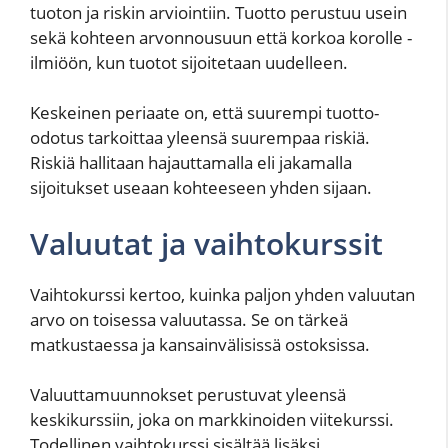
tuoton ja riskin arviointiin. Tuotto perustuu usein
sekä kohteen arvonnousuun että korkoa korolle -
ilmiöön, kun tuotot sijoitetaan uudelleen.
Keskeinen periaate on, että suurempi tuotto-
odotus tarkoittaa yleensä suurempaa riskiä.
Riskiä hallitaan hajauttamalla eli jakamalla
sijoitukset useaan kohteeseen yhden sijaan.
Valuutat ja vaihtokurssit
Vaihtokurssi kertoo, kuinka paljon yhden valuutan
arvo on toisessa valuutassa. Se on tärkeä
matkustaessa ja kansainvälisissä ostoksissa.
Valuuttamuunnokset perustuvat yleensä
keskikurssiin, joka on markkinoiden viitekurssi.
Todellinen vaihtokurssi sisältää lisäksi