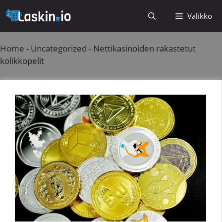
Siirry
Valikko
sisältöön
Home
-
Uncategorized
-
Nettikasinoiden rakastetut
kolikkopelit