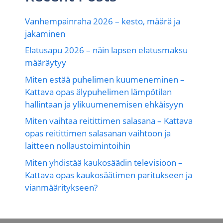
Vanhempainraha 2026 – kesto, määrä ja
jakaminen
Elatusapu 2026 – näin lapsen elatusmaksu
määräytyy
Miten estää puhelimen kuumeneminen –
Kattava opas älypuhelimen lämpötilan
hallintaan ja ylikuumenemisen ehkäisyyn
Miten vaihtaa reitittimen salasana – Kattava
opas reitittimen salasanan vaihtoon ja
laitteen nollaustoimintoihin
Miten yhdistää kaukosäädin televisioon –
Kattava opas kaukosäätimen paritukseen ja
vianmääritykseen?