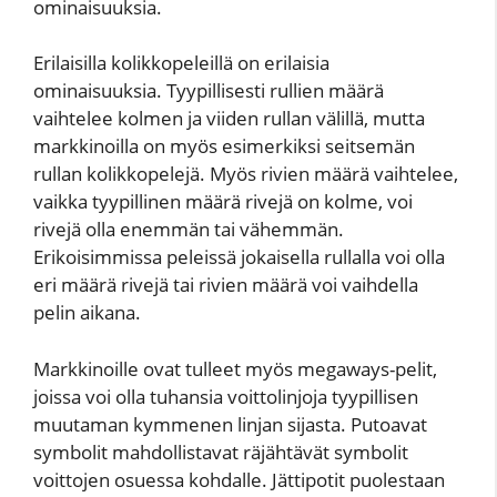
ominaisuuksia.
Erilaisilla kolikkopeleillä on erilaisia
ominaisuuksia. Tyypillisesti rullien määrä
vaihtelee kolmen ja viiden rullan välillä, mutta
markkinoilla on myös esimerkiksi seitsemän
rullan kolikkopelejä. Myös rivien määrä vaihtelee,
vaikka tyypillinen määrä rivejä on kolme, voi
rivejä olla enemmän tai vähemmän.
Erikoisimmissa peleissä jokaisella rullalla voi olla
eri määrä rivejä tai rivien määrä voi vaihdella
pelin aikana.
Markkinoille ovat tulleet myös megaways-pelit,
joissa voi olla tuhansia voittolinjoja tyypillisen
muutaman kymmenen linjan sijasta. Putoavat
symbolit mahdollistavat räjähtävät symbolit
voittojen osuessa kohdalle. Jättipotit puolestaan