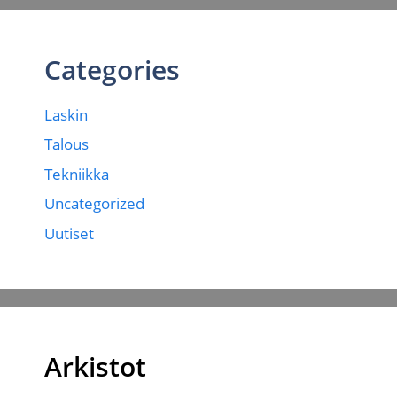
Categories
Laskin
Talous
Tekniikka
Uncategorized
Uutiset
Arkistot