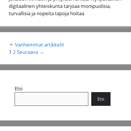
digitaalinen yhteiskunta tarjoaa monipuolisia,
turvallisia ja nopeita tapoja hoitaa
Vanhemmat artikkelit
Sivu
Sivu
1
2
Seuraava
→
Etsi
Etsi