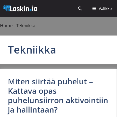
Siirry
Valikko
sisältöön
Home
-
Tekniikka
Tekniikka
Miten siirtää puhelut –
Kattava opas
puhelunsiirron aktivointiin
ja hallintaan?