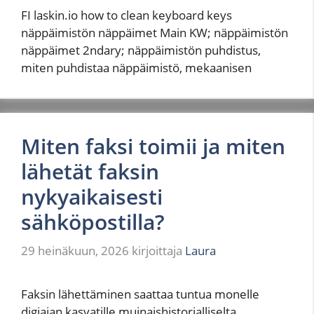
FI laskin.io how to clean keyboard keys
näppäimistön näppäimet Main KW; näppäimistön
näppäimet 2ndary; näppäimistön puhdistus,
miten puhdistaa näppäimistö, mekaanisen
Miten faksi toimii ja miten
lähetät faksin
nykyaikaisesti
sähköpostilla?
29 heinäkuun, 2026
kirjoittaja
Laura
Faksin lähettäminen saattaa tuntua monelle
digiajan kasvatille muinaishistorialliselta