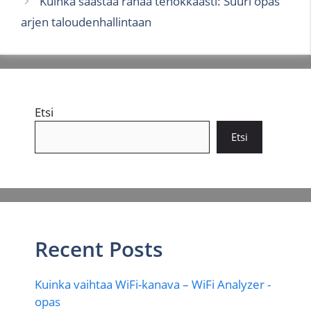
Kuinka säästää rahaa tehokkaasti: Suuri opas
arjen taloudenhallintaan
Etsi
Etsi
Recent Posts
Kuinka vaihtaa WiFi-kanava – WiFi Analyzer -
opas