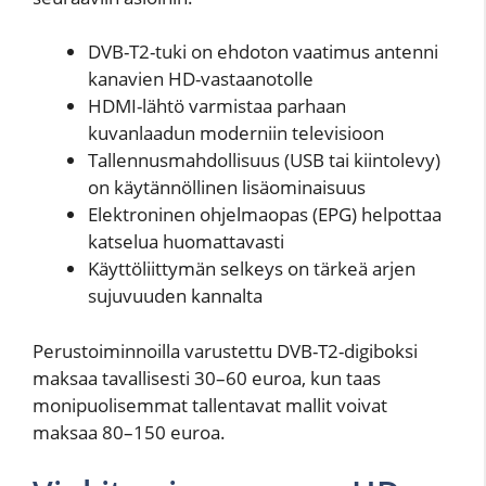
DVB-T2-tuki on ehdoton vaatimus antenni
kanavien HD-vastaanotolle
HDMI-lähtö varmistaa parhaan
kuvanlaadun moderniin televisioon
Tallennusmahdollisuus (USB tai kiintolevy)
on käytännöllinen lisäominaisuus
Elektroninen ohjelmaopas (EPG) helpottaa
katselua huomattavasti
Käyttöliittymän selkeys on tärkeä arjen
sujuvuuden kannalta
Perustoiminnoilla varustettu DVB-T2-digiboksi
maksaa tavallisesti 30–60 euroa, kun taas
monipuolisemmat tallentavat mallit voivat
maksaa 80–150 euroa.