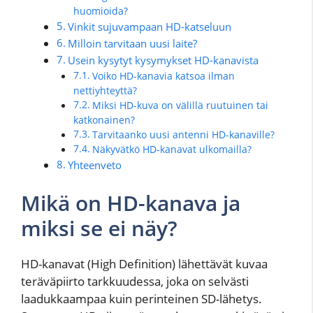
huomioida?
Vinkit sujuvampaan HD-katseluun
Milloin tarvitaan uusi laite?
Usein kysytyt kysymykset HD-kanavista
Voiko HD-kanavia katsoa ilman
nettiyhteyttä?
Miksi HD-kuva on välillä ruutuinen tai
katkonainen?
Tarvitaanko uusi antenni HD-kanaville?
Näkyvätkö HD-kanavat ulkomailla?
Yhteenveto
Mikä on HD-kanava ja
miksi se ei näy?
HD-kanavat (High Definition) lähettävät kuvaa
teräväpiirto tarkkuudessa, joka on selvästi
laadukkaampaa kuin perinteinen SD-lähetys.