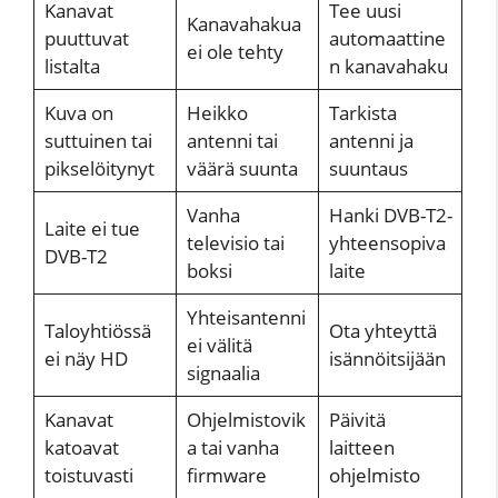
Kanavat
Tee uusi
Kanavahakua
puuttuvat
automaattine
ei ole tehty
listalta
n kanavahaku
Kuva on
Heikko
Tarkista
suttuinen tai
antenni tai
antenni ja
pikselöitynyt
väärä suunta
suuntaus
Vanha
Hanki DVB-T2-
Laite ei tue
televisio tai
yhteensopiva
DVB-T2
boksi
laite
Yhteisantenni
Taloyhtiössä
Ota yhteyttä
ei välitä
ei näy HD
isännöitsijään
signaalia
Kanavat
Ohjelmistovik
Päivitä
katoavat
a tai vanha
laitteen
toistuvasti
firmware
ohjelmisto