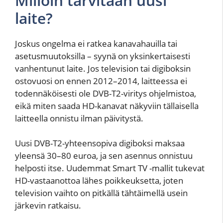
Milloin tarvitaan uusi
laite?
Joskus ongelma ei ratkea kanavahauilla tai
asetusmuutoksilla – syynä on yksinkertaisesti
vanhentunut laite. Jos television tai digiboksin
ostovuosi on ennen 2012–2014, laitteessa ei
todennäköisesti ole DVB-T2-viritys ohjelmistoa,
eikä miten saada HD-kanavat näkyviin tällaisella
laitteella onnistu ilman päivitystä.
Uusi DVB-T2-yhteensopiva digiboksi maksaa
yleensä 30–80 euroa, ja sen asennus onnistuu
helposti itse. Uudemmat Smart TV -mallit tukevat
HD-vastaanottoa lähes poikkeuksetta, joten
television vaihto on pitkällä tähtäimellä usein
järkevin ratkaisu.