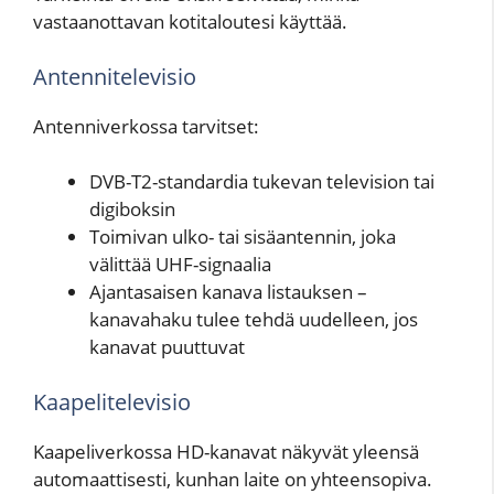
vastaanottavan kotitaloutesi käyttää.
Antennitelevisio
Antenniverkossa tarvitset:
DVB-T2-standardia tukevan television tai
digiboksin
Toimivan ulko- tai sisäantennin, joka
välittää UHF-signaalia
Ajantasaisen kanava listauksen –
kanavahaku tulee tehdä uudelleen, jos
kanavat puuttuvat
Kaapelitelevisio
Kaapeliverkossa HD-kanavat näkyvät yleensä
automaattisesti, kunhan laite on yhteensopiva.