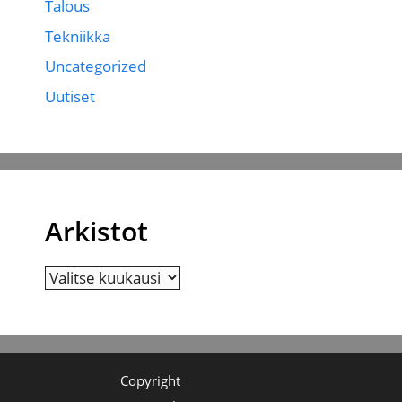
Talous
Tekniikka
Uncategorized
Uutiset
Arkistot
Arkistot
Copyright