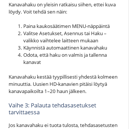
Kanavahaku on yleisin ratkaisu siihen, ettei kuva
löydy. Voit tehdä sen näin:
Paina kaukosäätimen MENU-näppäintä
Valitse Asetukset, Asennus tai Haku –
valikko vaihtelee laitteen mukaan
Käynnistä automaattinen kanavahaku
Odota, että haku on valmis ja tallenna
kanavat
Kanavahaku kestää tyypillisesti yhdestä kolmeen
minuuttia. Uusien HD-kanavien pitäisi löytyä
kanavapaikoilta 1–20 haun jälkeen.
Vaihe 3: Palauta tehdasasetukset
tarvittaessa
Jos kanavahaku ei tuota tulosta, tehdasasetusten