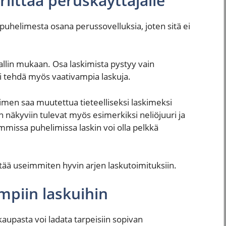
iittää peruskäyttäjälle
 puhelimesta osana perussovelluksia, joten sitä ei
llin mukaan. Osa laskimista pystyy vain
voi tehdä myös vaativampia laskuja.
men saa muutettua tieteelliseksi laskimeksi
 näkyviin tulevat myös esimerkiksi neliöjuuri ja
mmissa puhelimissa laskin voi olla pelkkä
ttää useimmiten hyvin arjen laskutoimituksiin.
mpiin laskuihin
kaupasta voi ladata tarpeisiin sopivan