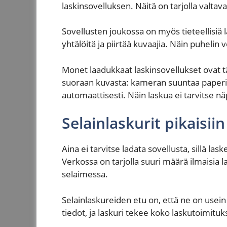
laskinsovelluksen. Näitä on tarjolla valta
Sovellusten joukossa on myös tieteellisiä l
yhtälöitä ja piirtää kuvaajia. Näin puhelin v
Monet laadukkaat laskinsovellukset ovat tä
suoraan kuvasta: kameran suuntaa paperille
automaattisesti. Näin laskua ei tarvitse näp
Selainlaskurit pikaisii
Aina ei tarvitse ladata sovellusta, sillä 
Verkossa on tarjolla suuri määrä ilmaisia 
selaimessa.
Selainlaskureiden etu on, että ne on usein
tiedot, ja laskuri tekee koko laskutoimituk