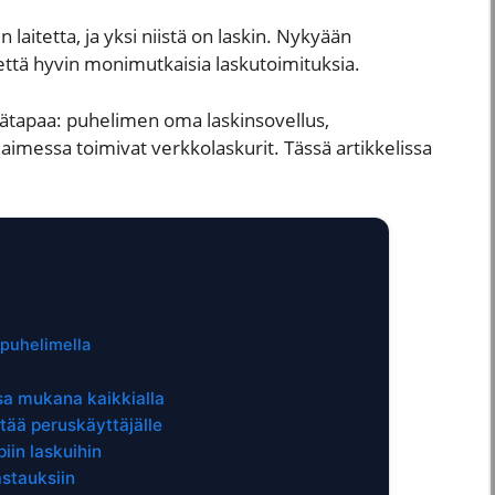
laitetta, ja yksi niistä on laskin. Nykyään
että hyvin monimutkaisia laskutoimituksia.
ätapaa: puhelimen oma laskinsovellus,
laimessa toimivat verkkolaskurit. Tässä artikkelissa
 puhelimella
sa mukana kaikkialla
tää peruskäyttäjälle
iin laskuihin
astauksiin