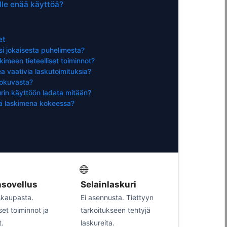
ille enää käyttöä?
et
si jokaisesta puhelimesta?
imeen tieteelliset toiminnot?
a vaativia laskutoimituksia?
lokuvasta?
urin käyttöön ladata mitään?
ää laskimena kokeessa?
🌐
nsovellus
Selainlaskuri
skaupasta.
Ei asennusta. Tiettyyn
iset toiminnot ja
tarkoitukseen tehtyjä
.
laskureita.