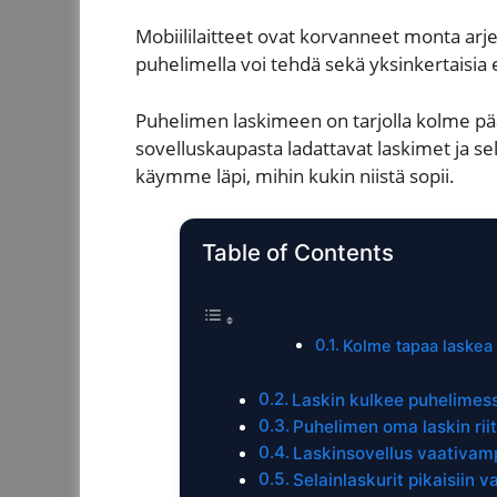
Mobiililaitteet ovat korvanneet monta arjen 
puhelimella voi tehdä sekä yksinkertaisia 
Puhelimen laskimeen on tarjolla kolme pä
sovelluskaupasta ladattavat laskimet ja se
käymme läpi, mihin kukin niistä sopii.
Table of Contents
Kolme tapaa laskea
Laskin kulkee puhelimes
Puhelimen oma laskin riit
Laskinsovellus vaativamp
Selainlaskurit pikaisiin v