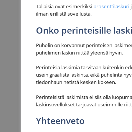
Tällaisia ovat esimerkiksi
prosenttilaskuri
ilman erillistä sovellusta.
Onko perinteisille lask
Puhelin on korvannut perinteisen laskimen 
puhelimen laskin riittää yleensä hyvin.
Perinteisiä laskimia tarvitaan kuitenkin ed
usein graafista laskinta, eikä puhelinta hy
tiedonhaun netistä kesken kokeen.
Perinteisistä laskimista ei siis olla luop
laskinsovellukset tarjoavat useimmille rii
Yhteenveto