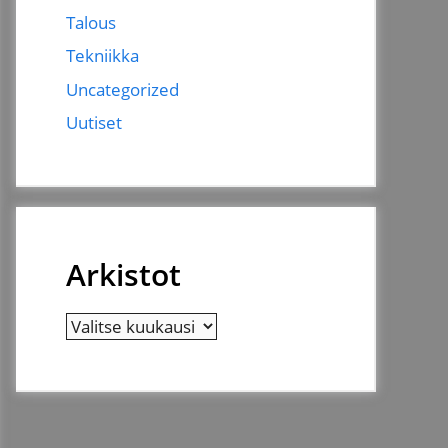
Talous
Tekniikka
Uncategorized
Uutiset
Arkistot
Arkistot