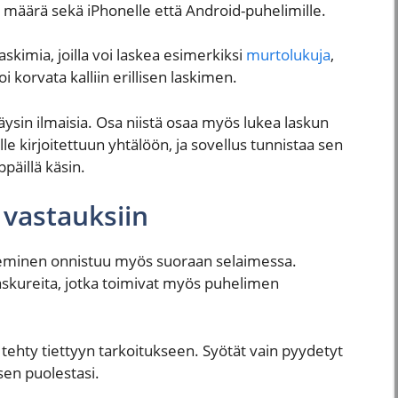
va määrä sekä iPhonelle että Android-puhelimille.
askimia, joilla voi laskea esimerkiksi
murtolukuja
,
oi korvata kalliin erillisen laskimen.
ysin ilmaisia. Osa niistä osaa myös lukea laskun
 kirjoitettuun yhtälöön, ja sovellus tunnistaa sen
päillä käsin.
n vastauksiin
laskeminen onnistuu myös suoraan selaimessa.
laskureita, jotka toimivat myös puhelimen
 tehty tiettyyn tarkoitukseen. Syötät vain pyydetyt
sen puolestasi.