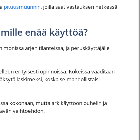
ja
pituusmuunnin
, joilla saat vastauksen hetkessä
imille enää käyttöä?
monissa arjen tilanteissa, ja peruskäyttäjälle
elleen erityisesti opinnoissa. Kokeissa vaaditaan
väksytä laskimeksi, koska se mahdollistaisi
umassa kokonaan, mutta arkikäyttöön puhelin ja
ttävän vaihtoehdon.