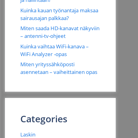
Kuinka kauan työnantaja maksaa
sairausajan palkkaa?
Miten saada HD-kanavat näkyviin
– antenni-tv-ohjeet
Kuinka vaihtaa WiFi-kanava –
WiFi Analyzer -opas
Miten yrityssähköposti
asennetaan – vaiheittainen opas
Categories
Laskin