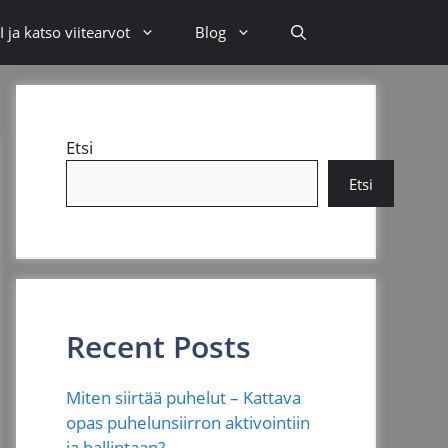
 ja katso viitearvot
Blog
Etsi
Etsi
Recent Posts
Miten siirtää puhelut – Kattava
opas puhelunsiirron aktivointiin
ja hallintaan?