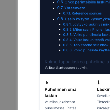
Onko perinteisille laskim
Yhteenveto
Reference sources
Usein kysytyt kysymyks
Löytyykö laskin valmiik
Miten saan iPhonen lask
Voiko puhelimella laske
Voiko laskun tehdä va
Tarvitseeko selainlask
Voiko puhelinta käytt
Kolme tapaa laskea puhelimella
Valitse tilanteeseen sopivin.
📱
⬇️
Puhelimen oma
Laski
laskin
Sovellu
Valmiina jokaisessa
Tieteell
puhelimessa. Riittää
kuvaajat