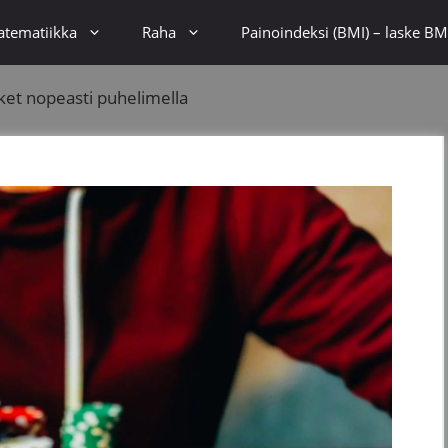
tematiikka
Raha
Painoindeksi (BMI) – laske BMI
sket nopeasti puhelimella