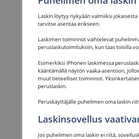
Puhelimen oma laskin r
Laskin löytyy nykyään valmiiksi jokaisesta
tarvitse asentaa erikseen.
Laskimen toiminnot vaihtelevat puhelinma
peruslaskutoimituksiin, kun taas toisilla 
Esimerkiksi iPhonen laskimessa peruslaski
kääntämällä näytön vaaka-asentoon, jolloin
muut tieteelliset toiminnot. Yksinkertaise
peruslaskin.
Peruskäyttäjälle puhelimen oma laskin rii
Laskinsovellus vaativa
Jos puhelimen oma laskin ei riitä, sovellus