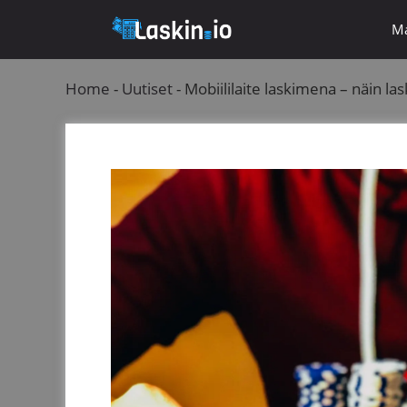
Siirry
Ma
sisältöön
Home
-
Uutiset
-
Mobiililaite laskimena – näin la