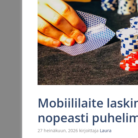
Mobiililaite lask
nopeasti puhelim
27 heinäkuun, 2026
kirjoittaja
Laura